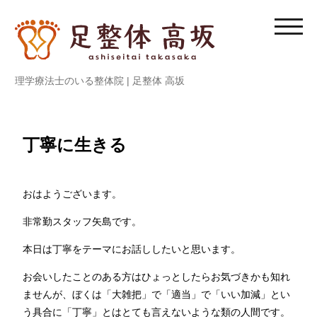
内
容
モ
を
バ
ス
イ
理学療法士のいる整体院 | 足整体 高坂
キ
ル
ッ
メ
プ
ニ
ュ
丁寧に生きる
ー
を
切
おはようございます。
り
非常勤スタッフ矢島です。
替
え
本日は丁寧をテーマにお話ししたいと思います。
る
お会いしたことのある方はひょっとしたらお気づきかも知れ
ませんが、ぼくは「大雑把」で「適当」で「いい加減」とい
う具合に「丁寧」とはとても言えないような類の人間です。