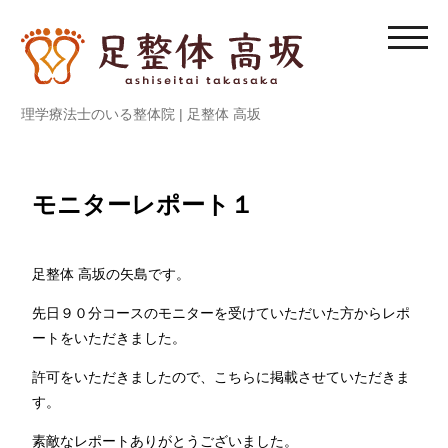
内
容
モ
を
バ
ス
イ
理学療法士のいる整体院 | 足整体 高坂
キ
ル
ッ
メ
プ
ニ
ュ
モニターレポート１
ー
を
切
足整体 高坂の矢島です。
り
先日９０分コースのモニターを受けていただいた方からレポ
替
ートをいただきました。
え
る
許可をいただきましたので、こちらに掲載させていただきま
す。
素敵なレポートありがとうございました。