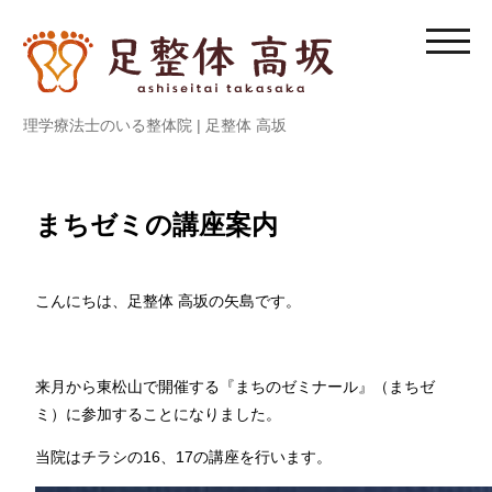
内
容
モ
を
バ
ス
イ
理学療法士のいる整体院 | 足整体 高坂
キ
ル
ッ
メ
プ
ニ
ュ
まちゼミの講座案内
ー
を
切
こんにちは、足整体 高坂の矢島です。
り
替
え
来月から東松山で開催する『まちのゼミナール』（まちゼ
る
ミ）に参加することになりました。
当院はチラシの16、17の講座を行います。