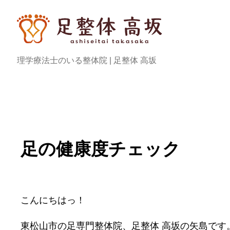
内
容
を
ス
理学療法士のいる整体院 | 足整体 高坂
キ
ッ
プ
足の健康度チェック
こんにちはっ！
東松山市の足専門整体院、足整体 高坂の矢島です