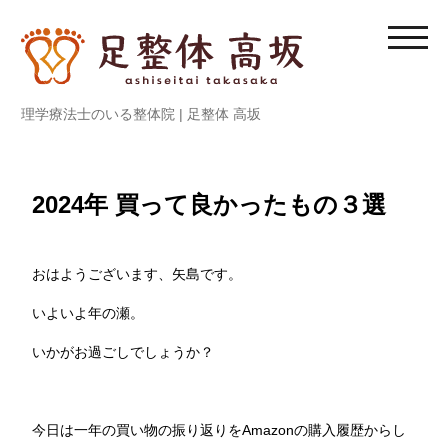
内
容
モ
を
バ
ス
イ
理学療法士のいる整体院 | 足整体 高坂
キ
ル
ッ
メ
プ
ニ
ュ
2024年 買って良かったもの３選
ー
を
切
おはようございます、矢島です。
り
いよいよ年の瀬。
替
え
いかがお過ごしでしょうか？
る
今日は一年の買い物の振り返りをAmazonの購入履歴からし