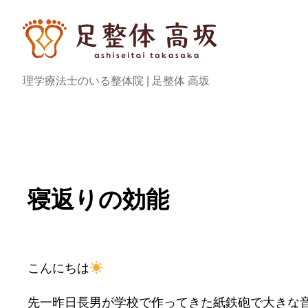
内
容
を
ス
理学療法士のいる整体院 | 足整体 高坂
キ
ッ
プ
寝返りの効能
こんにちは
先一昨日長男が学校で作ってきた紙鉄砲で大きな