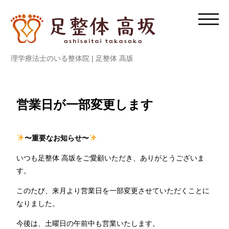
内
容
モ
を
バ
ス
イ
理学療法士のいる整体院 | 足整体 高坂
キ
ル
ッ
メ
プ
ニ
ュ
営業日が一部変更します
ー
を
〜重要なお知らせ〜
切
り
いつも足整体 高坂をご愛顧いただき、ありがとうございま
替
す。
え
る
このたび、来月より営業日を一部変更させていただくことに
なりました。
今後は、土曜日の午前中も営業いたします。